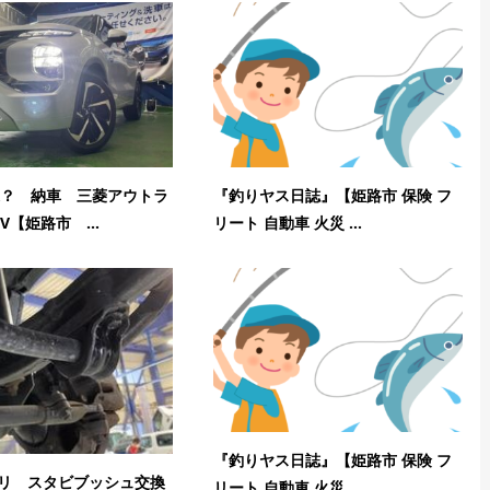
？ 納車 三菱アウトラ
『釣りヤス日誌』【姫路市 保険 フ
V【姫路市 ...
リート 自動車 火災 ...
『釣りヤス日誌』【姫路市 保険 フ
ァリ スタビブッシュ交換
リート 自動車 火災 ...