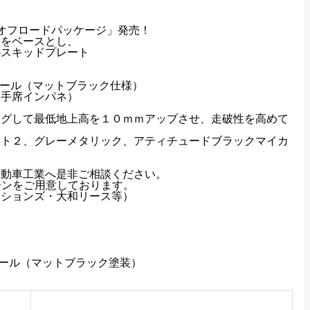
ャーオフロードパッケージ」
発売！
ドをベースとし、
のスキッドプレート
イール（
マットブラック仕様）
助手席インパネ）
ングして最低地上高を１０ｍｍア
ップさせ、走破性を高めて
イト２、
グレーメタリック、アティチュードブラックマイカ
自動車工業へ是非ご相談ください。
ーンをご用意しております。
ーションズ・
大和リース等）
ール（
マットブラック塗装）