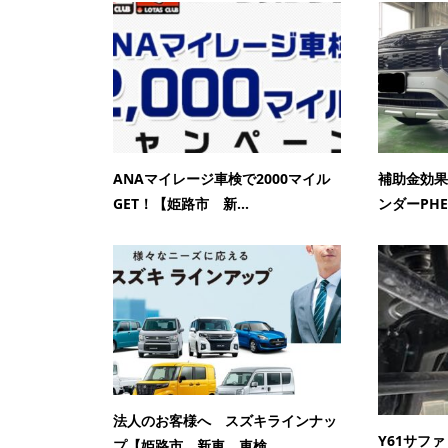
ANAマイレージ車検で2000マイル
補助金効果
GET！【姫路市 新...
ンダーPHE
法人のお客様へ スズキラインナッ
Y61サフ
プ【姫路市 新車 車検 ...