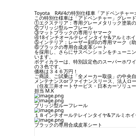
Toyota RAV4の特別仕様車「アドベンチ
この特別仕様車は「アドベンチャー」グレー
①エクステリア：専用グレーメタリック塗装
②ブリッジ型ルーフレール
③マットブラックの専用リヤマーク
④18インチオールテレインタイヤ&アルミホ
⑤インテリア：レーザー刻印の専用マーク（
⑥ブラックの専用合成皮革シート
を採用し、
さらにサスペンションをチューニ
います。
ボディカラーは、特別設定色のスーパーホワ
の３色です。
価格は３４６万円！
ご商談、ご試乗は「全メーカー取扱」
の中央
メンテナンスorファイナンスリース、
法人ロ
（住友三井オートサービス・日本カーソリュ
担当 M.K
ブリッジ型ルーフレール
１８インチオールテレインタイヤ&アルミホイ
ブラックの専用合成皮革シート