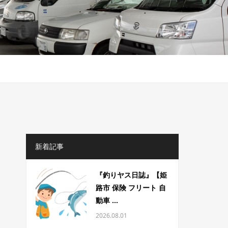
】
新着記事
『釣りヤス日誌』【姫
路市 保険 フリート 自
動車 ...
2026.08.01