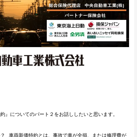
特約』についてのパート２をお話ししたいと思います。
？ 車両新価特約とは、事故で車が全損、または修理費が