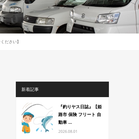
せください】
新着記事
『釣りヤス日誌』【姫
路市 保険 フリート 自
動車 ...
2026.08.01