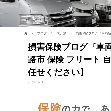
ブログ
未分類
損害保険ブログ『車両新価
損害保険ブログ『車
路市 保険 フリート 自
任せください】
2024.01.31