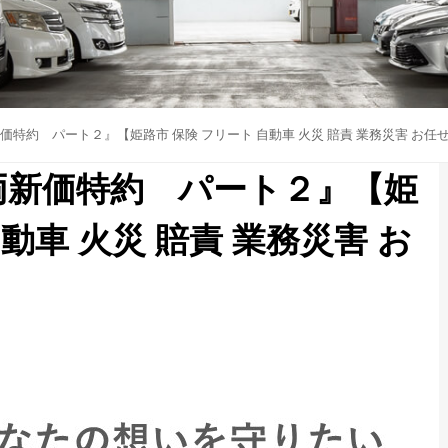
特約 パート２』【姫路市 保険 フリート 自動車 火災 賠責 業務災害 お任
両新価特約 パート２』【姫
動車 火災 賠責 業務災害 お