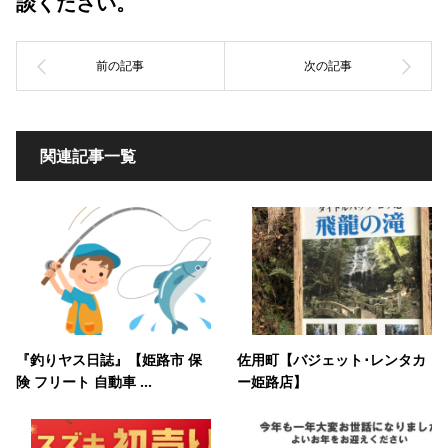
談ください。
関連記事一覧
『釣りヤス日誌』【姫路市 保
佐用町【バジェット･レンタカ
険 フリート 自動車 ...
ー姫路店】