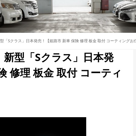
「Sクラス」日本発売！【姫路市 新車 保険 修理 板金 取付 コーティング
 新型「Sクラス」日本発
険 修理 板金 取付 コーティ
】