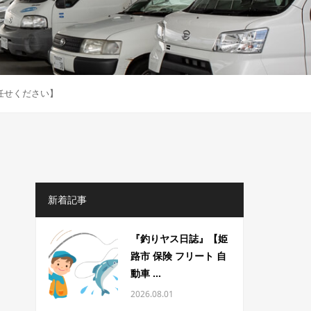
お任せください】
新着記事
『釣りヤス日誌』【姫
路市 保険 フリート 自
動車 ...
2026.08.01