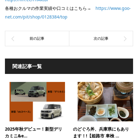
各種おクルマの作業実績や口コミはこちら→
https://www.goo-
net.com/pit/shop/0128384/top
関連記事一覧
2025年秋デビュー！新型デリ
のどぐろ丼、兵庫県にもあり
カミニ&e...
ます！!【姫路市 車検 ...