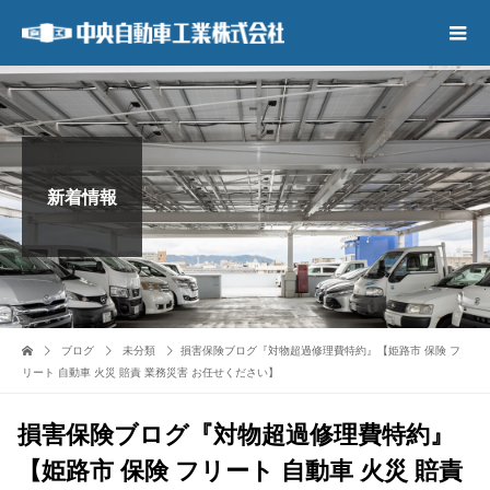
新着情報
ブログ
未分類
損害保険ブログ『対物超過修理費特約』【姫路市 保険 フ
リート 自動車 火災 賠責 業務災害 お任せください】
損害保険ブログ『対物超過修理費特約』
【姫路市 保険 フリート 自動車 火災 賠責