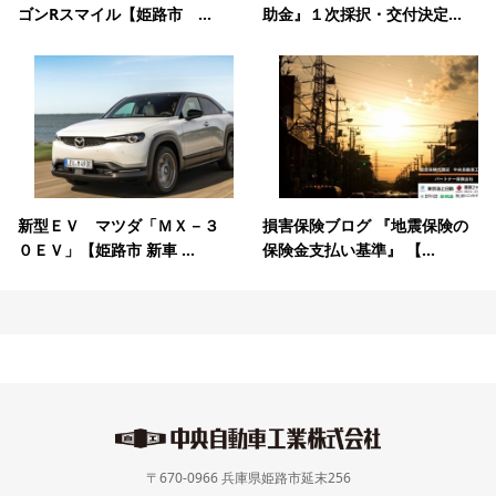
ゴンRスマイル【姫路市 ...
助金』１次採択・交付決定...
新型ＥＶ マツダ「ＭＸ－３
損害保険ブログ 『地震保険の
０ＥＶ」【姫路市 新車 ...
保険金支払い基準』 【...
〒670-0966 兵庫県姫路市延末256