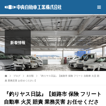
新着情報
ブログ
未分類
『釣りヤス日誌』【姫路市 保険 フリート 自動車 火災 賠
責 業務災害 お任せください】
『釣りヤス日誌』【姫路市 保険 フリート
自動車 火災 賠責 業務災害 お任せくださ