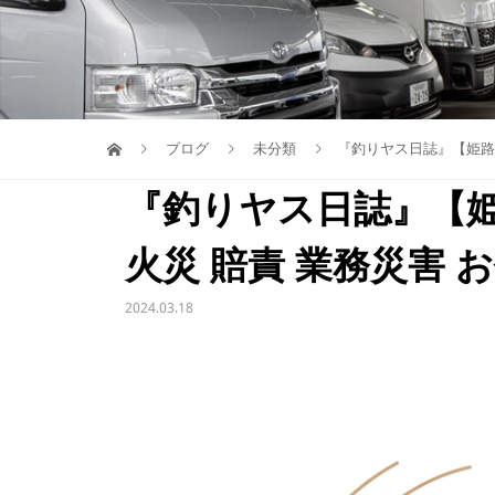
ブログ
未分類
『釣りヤス日誌』【姫路市
『釣りヤス日誌』【姫
火災 賠責 業務災害 
2024.03.18