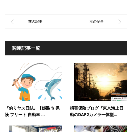
関連記事一覧
『釣りヤス日誌』【姫路市 保
損害保険ブログ『東京海上日
険 フリート 自動車 ...
動のDAP2カメラ一体型...