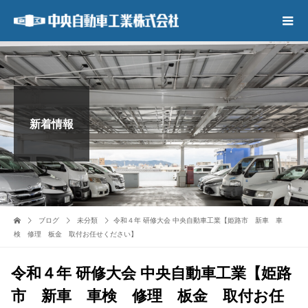
新着情報
ブログ
未分類
令和４年 研修大会 中央自動車工業【姫路市 新車 車
検 修理 板金 取付お任せください】
令和４年 研修大会 中央自動車工業【姫路
市 新車 車検 修理 板金 取付お任