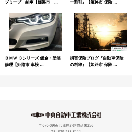
ブミーブ 納車【姫路市 ...
ー割引』【姫路市 保険 ...
ＢＭＷ ３シリーズ 鈑金・塗装
損害保険ブログ『自動車保険
修理【姫路市 車検 ...
の料率』【姫路市 保険 ...
〒670-0966 兵庫県姫路市延末256
TEL 079-288-8111