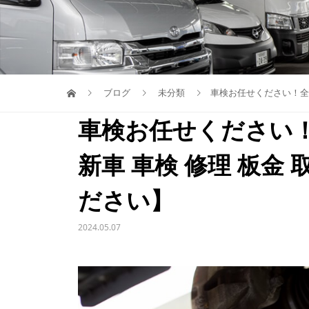
ブログ
未分類
車検お任せください！全メ
車検お任せください
新車 車検 修理 板金
ださい】
2024.05.07