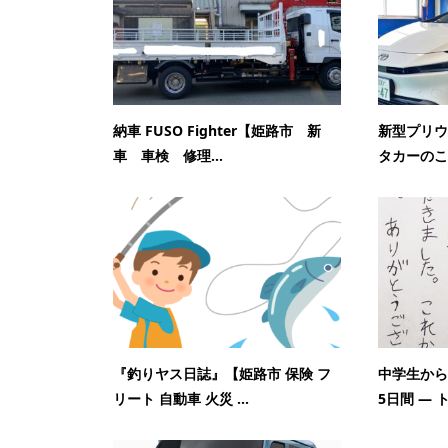
納車 FUSO Fighter【姫路市 新
新型プリウ
車 車検 修理...
タカーのこ
『釣りヤス日誌』【姫路市 保険 フ
中学生から
リート 自動車 火災 ...
5日間 — 