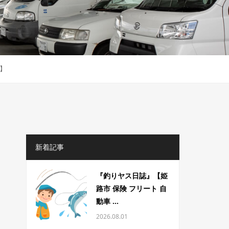
い】
新着記事
『釣りヤス日誌』【姫
路市 保険 フリート 自
動車 ...
2026.08.01