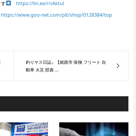
ます
https://lin.ee/rnAktul
https://www.goo-net.com/pit/shop/0128384/top
姫
釣りヤス日誌』【姫路市 保険 フリート 自
動車 火災 賠責 ...