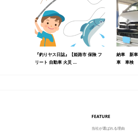
『釣りヤス日誌』【姫路市 保険 フ
納車 新車
リート 自動車 火災 ...
車 車検 
FEATURE
当社が選ばれる理由