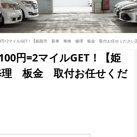
00円=2マイルGET！【姫路市 新車 車検 修理 板金 取付お任せください
100円=2マイルGET！【姫
修理 板金 取付お任せくだ