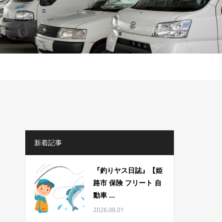
】
新着記事
『釣りヤス日誌』【姫
路市 保険 フリート 自
動車 ...
2026.08.01