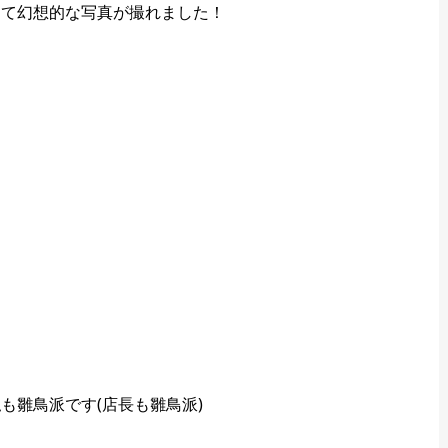
てて幻想的な写真が撮れました！
！
も雛鳥派です(店長も雛鳥派)