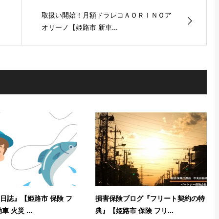
メ
取扱い開始！月額ドラレコＡＯＲＩＮＯア
オリーノ【姫路市 新車...
日誌』【姫路市 保険 フ
損害保険ブログ『フリート契約の特
 火災 ...
典』【姫路市 保険 フリ...