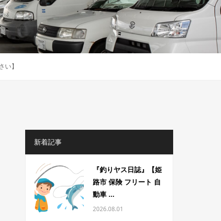
ださい】
新着記事
『釣りヤス日誌』【姫
路市 保険 フリート 自
動車 ...
2026.08.01