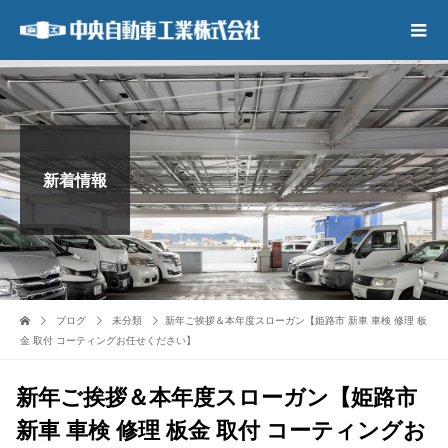
新着情報
ブログ
未分類
新年ご挨拶＆本年度スローガン【姫路市 新車 車検 修理 板
金 取付 コーティングお任せください】
新年ご挨拶＆本年度スローガン【姫路市
新車 車検 修理 板金 取付 コーティングお