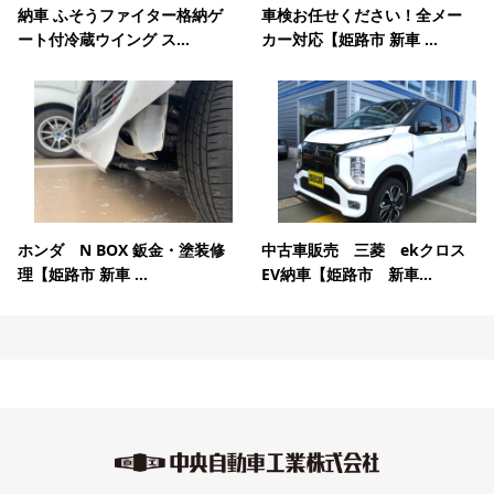
納車 ふそうファイター格納ゲ
車検お任せください！全メー
ート付冷蔵ウイング ス...
カー対応【姫路市 新車 ...
ホンダ N BOX 鈑金・塗装修
中古車販売 三菱 ekクロス
理【姫路市 新車 ...
EV納車【姫路市 新車...