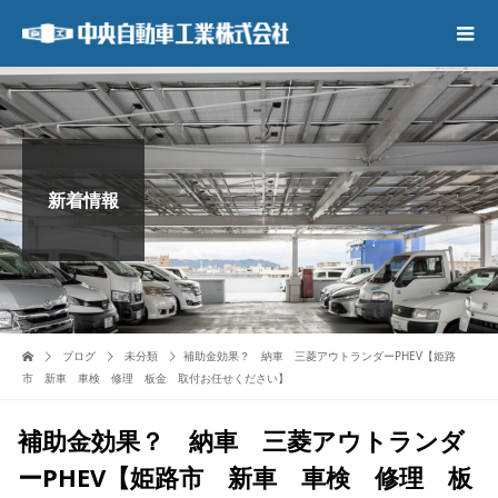
新着情報
ブログ
未分類
補助金効果？ 納車 三菱アウトランダーPHEV【姫路
市 新車 車検 修理 板金 取付お任せください】
補助金効果？ 納車 三菱アウトランダ
ーPHEV【姫路市 新車 車検 修理 板