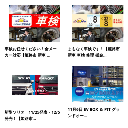
車検お任せください！全メー
まもなく車検です！【姫路市
カー対応【姫路市 新車 ...
新車 車検 修理 板金...
11月6日 EV BOX ＆ PIT グラ
新型ソリオ 11/25発表・12/5
ンドオー...
発売！【姫路市...