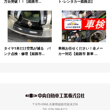
万台突破！！【姫路市...
ト･レンタカー姫路店】
タイヤ1本だけ空気が減る パ
車検お任せください！全メー
ンク点検・修理【姫路市...
カー対応【姫路市 新車 ...
〒670-0966 兵庫県姫路市延末256
TEL 079-288-8111