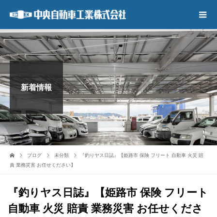
新着情報
ブログ
未分類
『釣りヤス日誌』【姫路市 保険 フリート 自動車 火災 賠
責 業務災害 お任せください】
『釣りヤス日誌』【姫路市 保険 フリート
自動車 火災 賠責 業務災害 お任せくださ