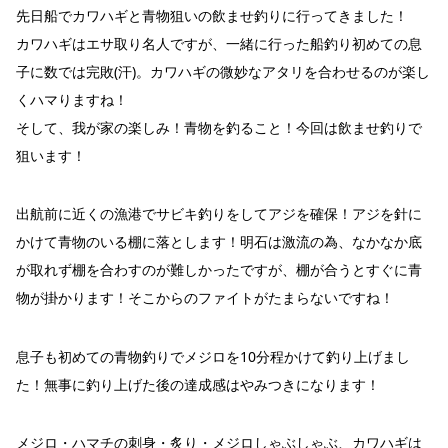
先日船でカワハギと青物狙いの飲ませ釣りに行ってきました！
カワハギはエサ取り名人ですが、一緒に行った船釣り初めての息
子に数では完敗(汗)。カワハギの微妙なアタリを合わせるのが楽し
くハマりますね！
そして、我が家の楽しみ！青物を釣ること！今回は飲ませ釣りで
狙います！
出航前に近くの漁港でサビキ釣りをしてアジを確保！アジを針に
かけて青物のいる棚に落とします！明石は激流の為、なかなか底
が取れず棚を合わすのが難しかったですが、棚が合うとすぐに青
物が掛かります！そこからのファイトがたまらないですね！
息子も初めての青物釣りでメジロを10分程かけて釣り上げまし
た！無事に釣り上げた後の達成感はやみつきになります！
メジロ・ハマチの刺身・炙り・メジロしゃぶしゃぶ、カワハギは