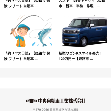
『釣りヤス日誌』【姫路市 保
スズキ NEWキャリィ【姫路
険 フリート 自動車 ...
市 新車 車検 修理 ...
『釣りヤス日誌』【姫路市 保
新型ワゴンRスマイル発売！
険 フリート 自動車 ...
129万円〜【姫路市 ...
〒670-0966 兵庫県姫路市延末256