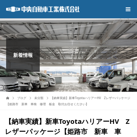
新着情報
ブログ
未分類
【納車実績】新車ToyotaハリアーHV Zレザーパッケージ
【姫路市 新車 車検 修理 板金 取付お任せください】
【納車実績】新車ToyotaハリアーHV Z
レザーパッケージ【姫路市 新車 車