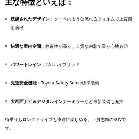
主な特徴といえば：
洗練されたデザイン
：クーペのような流れるフォルムで上質感
を演出
快適な室内空間
：静粛性が高く、上質な内装で乗り心地も◎
パワートレイン
：2.5Lハイブリッド
先進安全機能
：Toyota Safety Sense標準装備
大画面ナビ＆デジタルインナーミラー
など最新装備も充実
街乗りもロングドライブも快適に楽しめる、上質志向のSUVで
す。