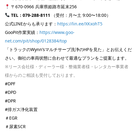
〒670-0966 兵庫県姫路市延末256
TEL：079-288-8111
（受付：月〜土 9:00〜18:00）
公式LINEからも承ります：
https://lin.ee/XKxohT5
GooPit作業実績：
https://www.goo-
net.com/pit/shop/0128384/top
「トラックのWynn’sマルチサーブ洗浄のHPを見た」とお伝えくだ
さい。御社の車両状態に合わせて最適なプランをご提案します。
※リース会社様・ディーラー様・整備業者様・レンタカー事業者
様からのご相談も受付しております。
#DPF
#DPD
#DPR
#排ガス浄化装置
＃EGR
＃尿素SCR