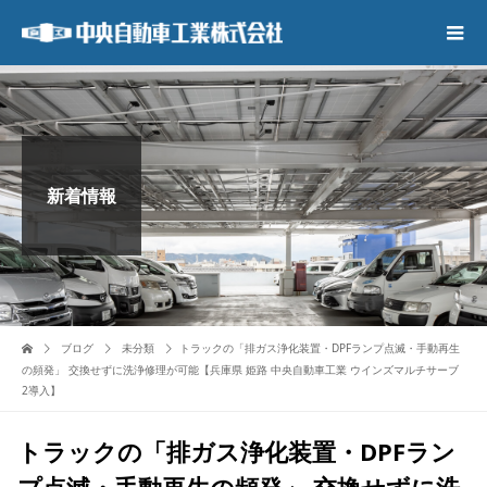
新着情報
ブログ
未分類
トラックの「排ガス浄化装置・DPFランプ点滅・手動再生
の頻発」 交換せずに洗浄修理が可能【兵庫県 姫路 中央自動車工業 ウインズマルチサーブ
2導入】
トラックの「排ガス浄化装置・DPFラン