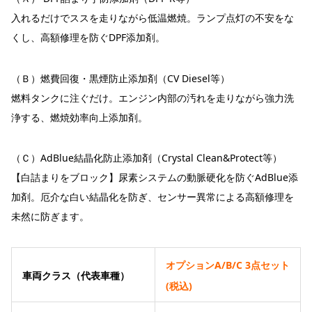
入れるだけでススを走りながら低温燃焼。ランプ点灯の不安をな
くし、高額修理を防ぐDPF添加剤。
（Ｂ）燃費回復・黒煙防止添加剤（CV Diesel等）
燃料タンクに注ぐだけ。エンジン内部の汚れを走りながら強力洗
浄する、燃焼効率向上添加剤。
（Ｃ）AdBlue結晶化防止添加剤（Crystal Clean&Protect等）
【白詰まりをブロック】尿素システムの動脈硬化を防ぐAdBlue添
加剤。厄介な白い結晶化を防ぎ、センサー異常による高額修理を
未然に防ぎます。
オプションA/B/C 3点セット
車両クラス（代表車種）
(税込)