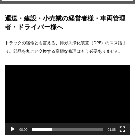
運送・建設・小売業の経営者様・車両管理
者・ドライバー様へ
トラックの宿命とも言える、排ガス浄化装置（DPF）のスス詰ま
り。部品を丸ごと交換する高額な修理はもう必要ありません。
動
画
プ
レ
ー
ヤ
ー
00:00
01:08