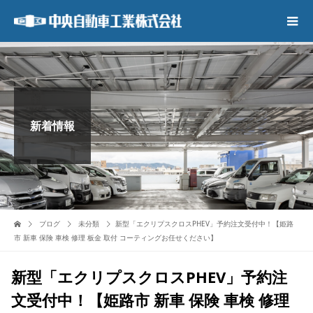
新着情報
ブログ
未分類
新型「エクリプスクロスPHEV」予約注文受付中！【姫路
市 新車 保険 車検 修理 板金 取付 コーティングお任せください】
新型「エクリプスクロスPHEV」予約注
文受付中！【姫路市 新車 保険 車検 修理