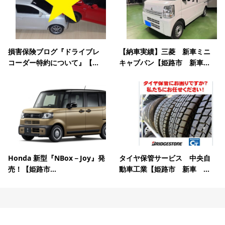
損害保険ブログ『ドライブレ
【納車実績】三菱 新車ミニ
コーダー特約について』【...
キャブバン【姫路市 新車...
Honda 新型『NBox－Joy』発
タイヤ保管サービス 中央自
売！【姫路市...
動車工業【姫路市 新車 ...